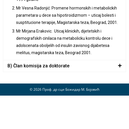
Mr Vesna Radonjić. Promene hormonskih i metabolickih
parametara u dece sa hipotiroidizmom – uticaj bolesti i
susptitucione terapije, Magistarska teza, Beograd, 2001.
Mr Mirjana Erakovic. Uticaj klinickih, dijetetskih i
demografskih cinilaca na metabolicku kontrolu dece i
adolscenata oboljelih od insulin zavisnog dijabetesa
melitus, magistarska teza, Beograd 2001.
B) Član komisija za doktorate
© 2026 Проф. др сци Божидар М. Бојовић