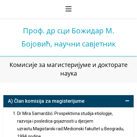
Проф. др сци Божидар М.
Бојовић, научни савјетник
Комисије за магистеријуме и докторате
наука
A) Član komisija za magisterijume
Dr Mira Samardžić. Prospektivna studija etiologije,
razvoja i posledica gojaznosti u djecjem
uzrastu.Magistarski rad.Medicinski fakultet u Beogradu,
1994.godine