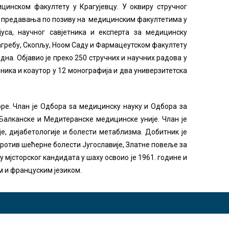
цинском факултету у Крагујевцу. У оквиру стручног
е предавања по позиву на медицинским факултетима у
уса, научног савјетника и експерта за медицинску
Загребу, Скопљу, Ноом Саду и Фармацеутском факултету
на. Објавио је преко 250 стручних и научних радова у
ника и коаутор у 12 монографија и два универзитетска
ре. Члан је Одбора ѕа медицинску науку и Одбора за
алканске и Медитеранске медицинске уније. Члан је
е, дијабетологије и болести метаблизма. Добитник је
ротив шећерне болести Југославије, Златне повеље за
мјсторског кандидата у шаху освоио је 1961. године и
м и француским језиком.