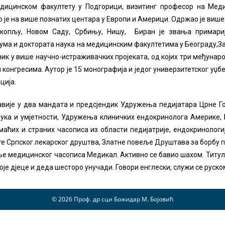
едицинском факултету у Подгорици, визитинг професор на Меди
је на више познатих центара у Европи и Америци. Одржао је виш
Скопљу, Новом Саду, Србињу, Нишу, Биран је звања примариј
ијума и доктората наука на медицинским факултетима у Београду,
ик у више научно-истраживачких пројеката, од којих три међународ
онгресима. Аутор је 15 монографија и једог универзитетског уџбе
ција.
вије у два мандата и предсјендик Удружења педијатара Црне Го
ка и умјетности, Удружења клиничких ендокринолога Америке, Б
ћих и страних часописа из области педијатрије, ендокринологиј
те Српског лекарског друштва, Златне повеље Друштава за борбу п
е медицинског часописа Медикал. Активно се бавио шахом. Титулу 
је дјеце и деда шесторо унучади. Говори енглески, служи се руско
© 2026 Проф. др сци Божидар М. Бојовић