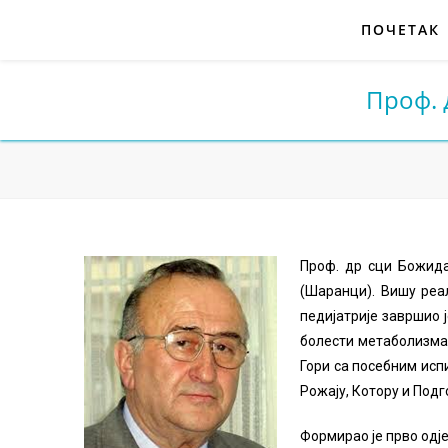
ПОЧЕТАК
Проф. 
Проф. др сци Божидар
(Шаранци). Вишу реал
педијатрије завршио ј
болести метаболизма 
Гори са посебним исп
Рожају, Котору и Подг
Формирао је прво одје