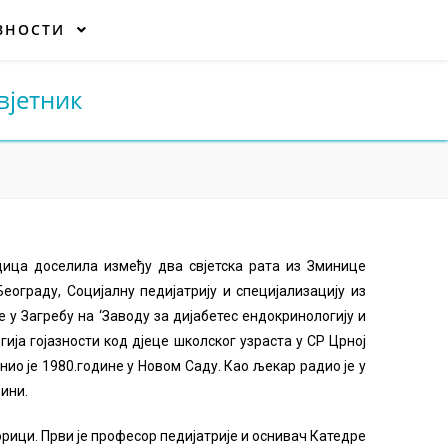
ИВНОСТИ
вјетник
одица доселила између два свјетска рата из Зминице
ограду, Социјалну педијатрију и специјализацију из
е у Загребу на ‘Заводу за дијабетес ендокринологију и
ја гојазности код дјеце школског узраста у СР Црној
о је 1980.године у Новом Саду. Као љекар радио је у
дини.
орици. Први је професор педијатрије и оснивач Катедре