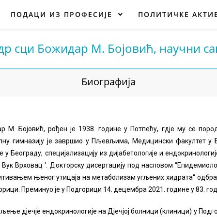
ПОДАЦИ ИЗ ПРОФЕСИЈЕ
ПОЛИТИЧКЕ АКТ
др сци Божидар М. Бојовић, научни са
Биографија
 М. Бојовић, рођен је 1938. године у Потпећу, гдје му се пор
ну гимназију је завршио у Пљевљима, Медицински факултет у Бе
е у Београду, специјализацију из дијабетологије и ендокринологиј
Вук Врховац ‘. Докторску дисертацију под насловом “Епидемиологи
итивањем њеног утицаја на метаболизам угљених хидрата“ одбрани
орици. Преминуо је у Подгорици 14. децембра 2021. године у 83. го
љење дјечје ендокринологије на Дјечјој болници (клиници) у Подг