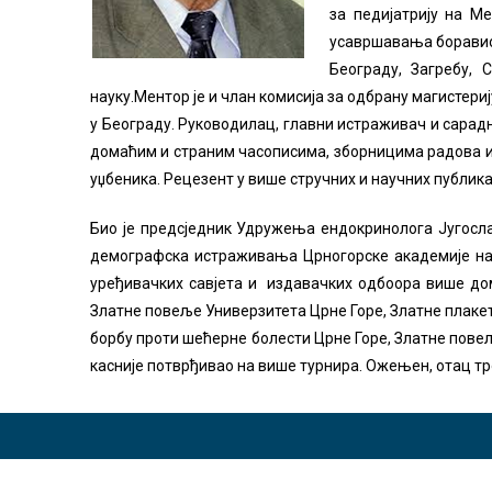
за педијатрију на М
усавршавања боравио 
Београду, Загребу, 
науку.Ментор је и члан комисија за одбрану магистер
у Београду. Руководилац, главни истраживач и сарадн
домаћим и страним часописима, зборницима радова и к
уџбеника. Рецезент у више стручних и научних публика
Био је предсједник Удружења ендокринолога Југосла
демографска истраживања Црногорске академије нау
уређивачких савјета и издавачких одбоора више дома
Златне повеље Универзитета Црне Горе, Златне плаке
борбу проти шећерне болести Црне Горе, Златне повељ
касније потврђивао на више турнира. Ожењен, отац тро